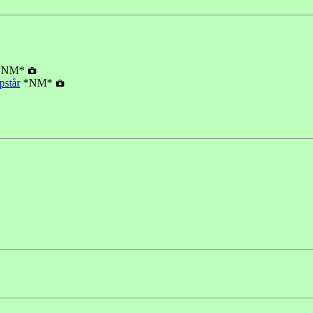
*NM*
pstår
*NM*