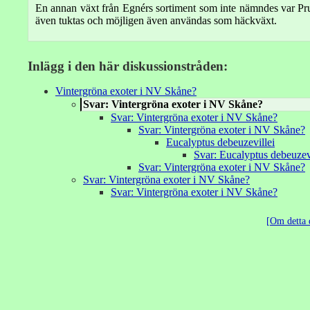
En annan växt från Egnérs sortiment som inte nämndes var Pru
även tuktas och möjligen även användas som häckväxt.
Inlägg i den här diskussionstråden:
Vintergröna exoter i NV Skåne?
Svar: Vintergröna exoter i NV Skåne?
Svar: Vintergröna exoter i NV Skåne?
Svar: Vintergröna exoter i NV Skåne?
Eucalyptus debeuzevillei
Svar: Eucalyptus debeuzev
Svar: Vintergröna exoter i NV Skåne?
Svar: Vintergröna exoter i NV Skåne?
Svar: Vintergröna exoter i NV Skåne?
Om detta 