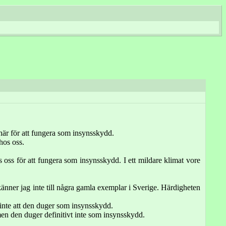
här för att fungera som insynsskydd.
hos oss.
os oss för att fungera som insynsskydd. I ett mildare klimat vore
änner jag inte till några gamla exemplar i Sverige. Härdigheten
g inte att den duger som insynsskydd.
men den duger definitivt inte som insynsskydd.