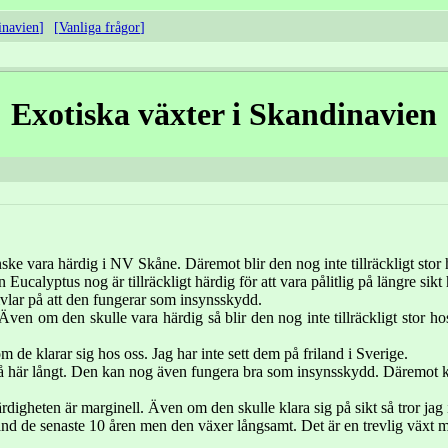
inavien
Vanliga frågor
Exotiska växter i Skandinavien
e vara härdig i NV Skåne. Däremot blir den nog inte tillräckligt stor 
Eucalyptus nog är tillräckligt härdig för att vara pålitlig på längre sikt 
ivlar på att den fungerar som insynsskydd.
 Även om den skulle vara härdig så blir den nog inte tillräckligt stor h
m de klarar sig hos oss. Jag har inte sett dem på friland i Sverige.
 så här långt. Den kan nog även fungera bra som insynsskydd. Däremot k
ärdigheten är marginell. Även om den skulle klara sig på sikt så tror ja
land de senaste 10 åren men den växer långsamt. Det är en trevlig växt 