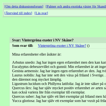
Om detta diskussionsforum
Palmer och andra exotiska växter för Skand
Återvänd till index
Läs svar
Svar: Vintergröna exoter i NV Skåne?
Som svar till:
Vintergröna exoter i NV Skåne?
()
Mina erfarenheter eller åsikter är:
Arbutus unedo: Jag har ingen egen erfarenhet men den kan kansk
Eucalyptus debeuzevillei och gunnii: Min erfarenhet är att ingen 
Genista aetnensis: Jag har ingen egen erfarenhet av den. Jag tv
Laurus nobilis: Jag har inte sett den växa på friland i Sverige.
den däremot nog mycket lämplig.
Ligustrum lucidum och Phillyrea latifolia: Jag är inte säker på o
Quercus ilex: Jag har själv mycket positiv erfarenhet av arten
kan också variera lite från exemplar till exemplar.
Quercus suber: Jag har själv ett litet exemplar på friland men h
Yucca gloriosa: Jag har själv ett exemplar som har vuxit på fri