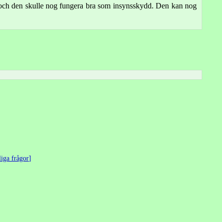
n och den skulle nog fungera bra som insynsskydd. Den kan nog
liga frågor