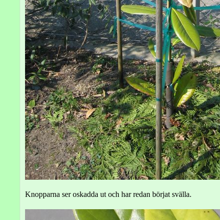
Knopparna ser oskadda ut och har redan börjat svälla.