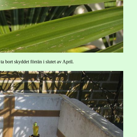
 bort skyddet förrän i slutet av April.