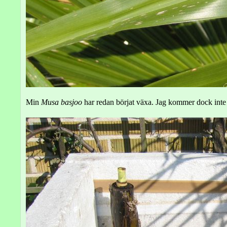
Min
Musa basjoo
har redan börjat växa. Jag kommer dock inte ta