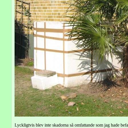
Lyckligtvis blev inte skadorna så omfattande som jag hade befar