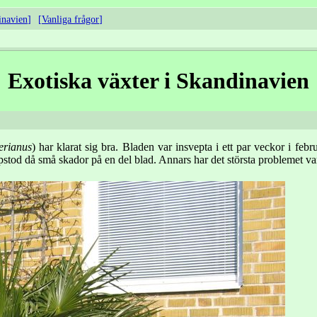
inavien
Vanliga frågor
Exotiska växter i Skandinavien
erianus
) har klarat sig bra. Bladen var insvepta i ett par veckor i fe
pstod då små skador på en del blad. Annars har det största problemet var