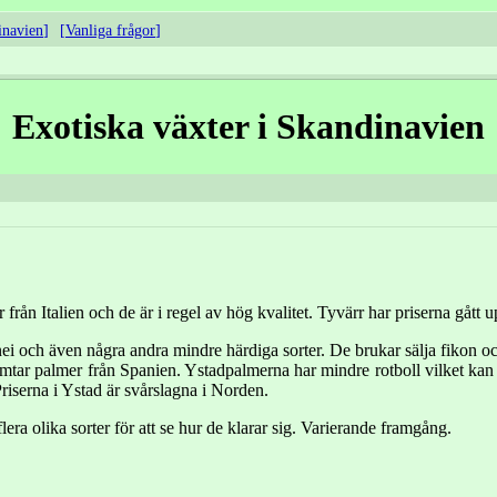
inavien
Vanliga frågor
Exotiska växter i Skandinavien
ån Italien och de är i regel av hög kvalitet. Tyvärr har priserna gått upp
ei och även några andra mindre härdiga sorter. De brukar sälja fikon oc
ar palmer från Spanien. Ystadpalmerna har mindre rotboll vilket kan gör
Priserna i Ystad är svårslagna i Norden.
flera olika sorter för att se hur de klarar sig. Varierande framgång.