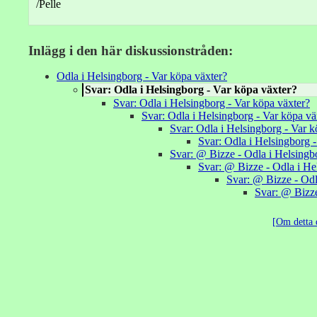
/Pelle
Inlägg i den här diskussionstråden:
Odla i Helsingborg - Var köpa växter?
Svar: Odla i Helsingborg - Var köpa växter?
Svar: Odla i Helsingborg - Var köpa växter?
Svar: Odla i Helsingborg - Var köpa vä
Svar: Odla i Helsingborg - Var k
Svar: Odla i Helsingborg - 
Svar: @ Bizze - Odla i Helsingb
Svar: @ Bizze - Odla i He
Svar: @ Bizze - Odl
Svar: @ Bizze
Om detta 