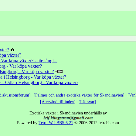
xter?
öpa växter?
Var köpa växter? - lite långt...
org - Var köpa växter?
lsingborg - Var köpa växter?
a i Helsingborg - Var köpa växter?
 - Odla i Helsingborg - Var köpa växter?
diskussionsforum
Palmer och andra exotiska växter för Skandinavien
Van
Återvänd till index
Läs svar
Exotiska växter i Skandinavien underhålls av
Powered by
Tetra-WebBBS 6.21
© 2006-2012 tetrabb.com