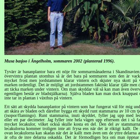
Musa basjoo i Ängelholm, sommaren 2002 (planterad 1996).
Tyvärr är bananplantor bara ett nöje för sommarmånaderna i Skandinavien
övervintra plantan utomhus så är det bara på sommaren som den är vacke
mycket frost men jordstammen klarar vintern och skjuter nya skott på
marken ordentligt. Det är möjligt att jordstammen faktiskt klarar tjäle men 
att täcka marken under vintern. Om man skyddar väl så kan man även över
egentligen består av bladstjälkarna). Själva bladen kan man dock knappast
inte tar in plantan i växthus på vintern.
Ett sätt att skydda bananplantor på vintern som har fungerat väl för mig unde
att skära av bladen och därefter bygga ett skydd runt stammarna av
10 cm
tj
(isopor/flamingo). Runt stammarna, inuti skyddet, fyller jag upp med le
eller ett par decimeter. Jag fyller inte hela vägen upp eftersom det i så fa
mycket lecakulor, vilket också skulle kosta en del. Den del av stammar
lecakulorna kommer troligen inte att frysa ens när det är riktigt kallt. De
ovan lecakulorna kan skadas när det är kallt men även om de yttre delarna 
är ofta de inre delarna oskadda. Det är förmodligen bra om man öppnar 