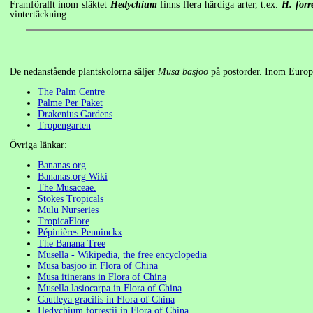
Framförallt inom släktet
Hedychium
finns flera härdiga arter, t.ex.
H. forre
vintertäckning.
De nedanstående plantskolorna säljer
Musa basjoo
på postorder. Inom Europei
The Palm Centre
Palme Per Paket
Drakenius Gardens
Tropengarten
Övriga länkar:
Bananas.org
Bananas.org Wiki
The Musaceae.
Stokes Tropicals
Mulu Nurseries
TropicaFlore
Pépinières Penninckx
The Banana Tree
Musella - Wikipedia, the free encyclopedia
Musa basjoo in Flora of China
Musa itinerans in Flora of China
Musella lasiocarpa in Flora of China
Cautleya gracilis in Flora of China
Hedychium forrestii in Flora of China