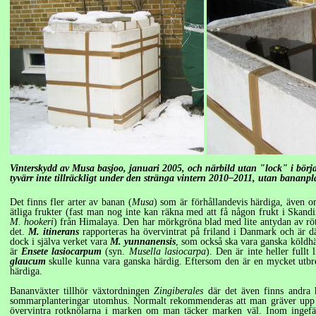
Vinterskydd av Musa basjoo, januari 2005, och närbild utan "lock" i börja
tyvärr inte tillräckligt under den stränga vintern 2010–2011, utan bananpla
Det finns fler arter av banan (
Musa
) som är förhållandevis härdiga, även
ätliga frukter (fast man nog inte kan räkna med att få någon frukt i Skand
M. hookeri
)
från Himalaya. Den har mörkgröna blad med lite antydan av röt
det.
M. itinerans
rapporteras ha övervintrat på friland i Danmark och är dä
dock i själva verket vara
M. yunnanensis
,
som också ska vara ganska köldhä
är
Ensete lasiocarpum
(syn.
Musella lasiocarpa
). Den är inte heller fullt
glaucum
skulle kunna vara ganska härdig. Eftersom den är en mycket utbre
härdiga.
Bananväxter tillhör växtordningen
Zingiberales
där det även finns andra h
sommarplanteringar utomhus. Normalt rekommenderas att man gräver upp ro
övervintra rotknölarna i marken om man täcker marken väl. Inom ingefä