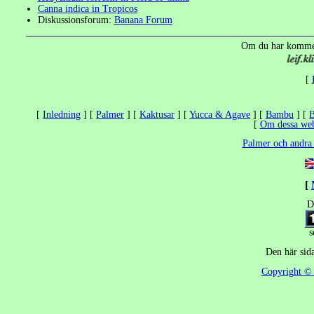
Canna indica in Tropicos
Diskussionsforum:
Banana Forum
Om du har komment
[
[
Inledning
]
[
Palmer
]
[
Kaktusar
]
[
Yucca & Agave
]
[
Bambu
]
[
B
[
Om dessa web
Palmer och andra 
[
D
s
Den här sid
Copyright 