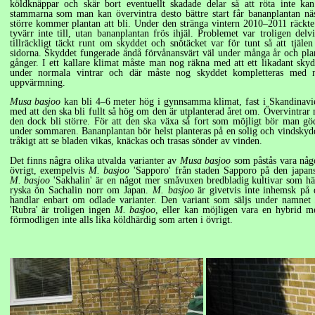
köldknäppar och skär bort eventuellt skadade delar så att röta inte ka
stammarna som man kan övervintra desto bättre start får bananplantan n
större kommer plantan att bli. Under den stränga vintern 2010–2011 räckte
tyvärr inte till, utan bananplantan frös ihjäl. Problemet var troligen delv
tillräckligt täckt runt om skyddet och snötäcket var för tunt så att tjäle
sidorna. Skyddet fungerade ändå förvånansvärt väl under många år och pl
gånger. I ett kallare klimat måste man nog räkna med att ett likadant sky
under normala vintrar och där måste nog skyddet kompletteras med 
uppvärmning.
Musa basjoo
kan bli
4–6 meter
hög i gynnsamma klimat, fast i Skandinavi
med att den ska bli fullt så hög om den är utplanterad året om. Övervintrar
den dock bli större. För att den ska växa så fort som möjligt bör man göd
under sommaren. Bananplantan bör helst planteras på en solig och vindskydda
tråkigt att se bladen vikas, knäckas och trasas sönder av vinden.
Det finns några olika utvalda varianter av
Musa basjoo
som påstås vara någo
övrigt, exempelvis
M. basjoo
'Sapporo' från staden Sapporo på den japan
M. basjoo
'Sakhalin' är en något mer småvuxen bredbladig kultivar som 
ryska ön Sachalin norr om Japan.
M. basjoo
är givetvis inte inhemsk på d
handlar enbart om odlade varianter. Den variant som säljs under namne
'Rubra' är troligen ingen
M. basjoo
, eller kan möjligen vara en hybrid 
förmodligen inte alls lika köldhärdig som arten i övrigt.