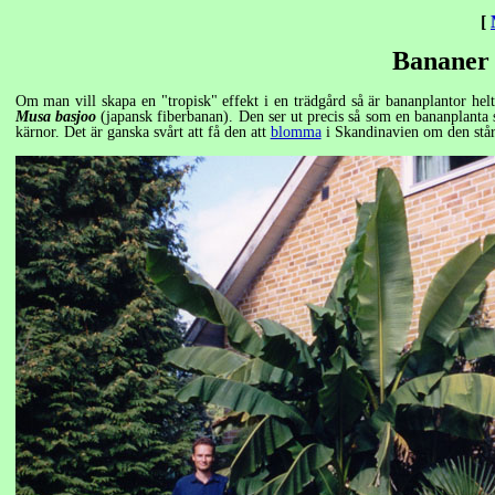
[
Bananer 
Om man vill skapa en "tropisk" effekt i en trädgård så är bananplantor hel
Musa basjoo
(japansk fiberbanan). Den ser ut precis så som en bananplanta s
kärnor. Det är ganska svårt att få den att
blomma
i Skandinavien om den står 