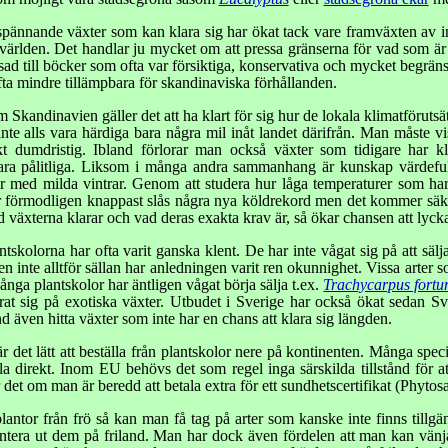
spännande växter som kan klara sig har ökat tack vare framväxten av int
världen. Det handlar ju mycket om att pressa gränserna för vad som är mö
d till böcker som ofta var försiktiga, konservativa och mycket begränsad
ofta mindre tillämpbara för skandinaviska förhållanden.
m Skandinavien gäller det att ha klart för sig hur de lokala klimatförut
nte alls vara härdiga bara några mil inåt landet därifrån. Man måste vis
t dumdristig. Ibland förlorar man också växter som tidigare har kl
vara pålitliga. Liksom i många andra sammanhang är kunskap värdeful
år med milda vintrar. Genom att studera hur låga temperaturer som h
 förmodligen knappast slås några nya köldrekord men det kommer säke
ad växterna klarar och vad deras exakta krav är, så ökar chansen att lycka
skolorna har ofta varit ganska klent. De har inte vågat sig på att sälja 
en inte alltför sällan har anledningen varit ren okunnighet. Vissa arter so
nga plantskolor har äntligen vågat börja sälja t.ex.
Trachycarpus fortu
rat sig på exotiska växter. Utbudet i Sverige har också ökat sedan Sver
d även hitta växter som inte har en chans att klara sig längden.
r det lätt att beställa från plantskolor nere på kontinenten. Många spec
a direkt. Inom EU behövs det som regel inga särskilda tillstånd för at
det om man är beredd att betala extra för ett sundhetscertifikat (Phytosa
antor från frö så kan man få tag på arter som kanske inte finns tillgä
antera ut dem på friland. Man har dock även fördelen att man kan vänja 