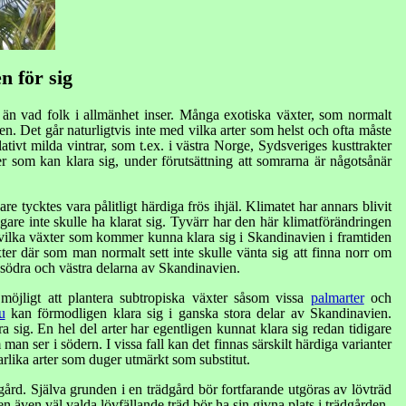
n för sig
n än vad folk i allmänhet inser. Många exotiska växter, som normalt
. Det går naturligtvis inte med vilka arter som helst och ofta måste
tivt milda vintrar, som t.ex. i västra Norge, Sydsveriges kusttrakter
 som kan klara sig, under förutsättning att somrarna är någotsånär
tycktes vara pålitligt härdiga frös ihjäl. Klimatet har annars blivit
igare inte skulle ha klarat sig. Tyvärr har den här klimatförändringen
 vilka växter som kommer kunna klara sig i Skandinavien i framtiden
er där som man normalt sett inte skulle vänta sig att finna norr om
e södra och västra delarna av Skandinavien.
 möjligt att plantera subtropiska växter såsom vissa
palmarter
och
u
kan förmodligen klara sig i ganska stora delar av Skandinavien.
a sig. En hel del arter har egentligen kunnat klara sig redan tidigare
an ser i södern. I vissa fall kan det finnas särskilt härdiga varianter
narlika arter som duger utmärkt som substitut.
ård. Själva grunden i en trädgård bör fortfarande utgöras av lövträd
 även väl valda lövfällande träd bör ha sin givna plats i trädgården.