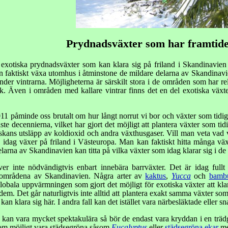
Prydnadsväxter som har framtide
ta exotiska prydnadsväxter som kan klara sig på friland i Skandinavie
 faktiskt växa utomhus i åtminstone de mildare delarna av Skandinavien
r vintrarna. Möjligheterna är särskilt stora i de områden som har rela
. Även i områden med kallare vintrar finns det en del exotiska växter
åminde oss brutalt om hur långt norrut vi bor och växter som tidigare 
ste decennierna, vilket har gjort det möjligt att plantera växter som tid
skans utsläpp av koldioxid och andra växthusgaser. Vill man veta vad
dag växer på friland i Västeuropa. Man kan faktiskt hitta många växt
larna av Skandinavien kan titta på vilka växter som idag klarar sig i d
er inte nödvändigtvis enbart innebära barrväxter. Det är idag fullt
 områdena av Skandinavien. Några arter av
kaktus
,
Yucca
och
bamb
globala uppvärmningen som gjort det möjligt för exotiska växter att klar
m. Det går naturligtvis inte alltid att plantera exakt samma växter som m
kan klara sig här. I andra fall kan det istället vara närbesläktade eller s
kan vara mycket spektakulära så bör de endast vara kryddan i en trädg
 om möjligt vara städsegröna såsom
Eucalyptus
eller
städsegröna ekar
men