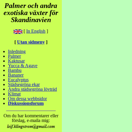
Palmer och andra
exotiska växter för
Skandinavien
[
In English
]
[
Utan sidmeny
]
Inledning
Palmer
Kaktusar
Yucca & Agave
Bambu
Bananer
Eucalyptus
Städsegröna ekar
Andra städsegröna lövträd
Klimat
Om dessa webbsidor
Diskussionsforum
Om du har kommentarer eller
förslag, e-maila mig: