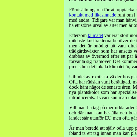
Förutsättningarna för att upptäcka 
kontakt med likasinnade
runt om i 
med andra. Tidigare var man hänvisa
ha ett större urval av arter men är 
Eftersom
klimatet
varierar stort ino
mildaste kusttrakterna behöver de i
men det är onödigt att vara direk
trädgårdsväxter, som har ansetts 
drabbas av övermod efter ett par 
förvänta sig framöver. Det kommer
precis hur det lokala klimatet är, v
Utbudet av exotiska växter hos plant
Ofta har rädslan varit berättigad, m
dock hänt något de senaste åren. Må
nya plantskolor som har specialise
introducerats. Tyvärr kan man iblan
Vill man ha tag på mer udda arter ä
och där man kan beställa och betal
landet står utanför EU men ofta går 
Är man beredd att själv odla upp pl
ibland ta ett tag innan man kan pl