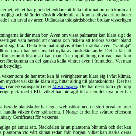
ernet, vilket har gjort det enklare att hitta information och komma i
jligt och då är det särskilt värdefullt att kunna utbyta erfarenheter
e i sitt urval av arter. Utländska trädgårdsböcker brukar visserligen
sättningarna är där man bor. Även om vissa palmarter kan klara sig i de
serligen vara beredd att chansa och riskera att förlora växter ibland
arat sig bra. Detta kan naturligtvis ibland drabba även "vanliga"
lt och man har inte mycket nytta av önsketänkande. Det är lätt att
ar förekommit historiskt kan man få en uppfattning om vad man kan
rt förekomma en del ganska kalla vintrar även i framtiden. Vet man
s betydligt.
växter som de har trott kan få svårigheter att klara sig i vårt klimat.
m mycket väl skulle klara sig, hittar aldrig till plantskolorna. Det har
nei
(väderkvarnspalm) eller
Musa basjoo
. Det har dessutom dykt upp
ige gick med i EU, vilket har bidragit till att en del nya arter har
ialiserade plantskolor har egna webbsidor med ett stort urval av arter
t handla växter över gränserna. I Norge är det lite svårare eftersom
nitary Certificate) för växterna.
ngliga på annat sätt. Nackdelen är att plantorna blir små och det kan
plantorna vid vårt klimat redan från början, vilket kan stärka deras