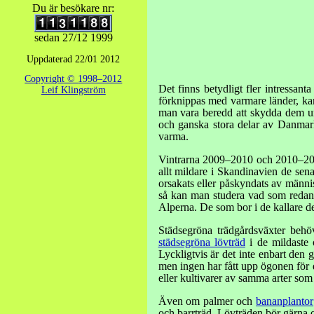
Du är
besökare nr:
sedan
27/12 1999
Uppdaterad
22/01 2012
Copyright ©
1998–2012
Det finns betydligt fler intressan
Leif Klingström
förknippas med varmare länder, kan
man vara beredd att skydda dem unde
och ganska stora delar av Danmark
varma.
Vintrarna 2009–2010 och 2010–2011 p
allt mildare i Skandinavien de sena
orsakats eller påskyndats av männi
så kan man studera vad som redan i
Alperna. De som bor i de kallare de
Städsegröna trädgårdsväxter behöv
städsegröna lövträd
i de mildaste
Lyckligtvis är det inte enbart den 
men ingen har fått upp ögonen för de
eller kultivarer av samma arter som 
Även om palmer och
bananplantor
och barrträd. Lövträden bör gärna