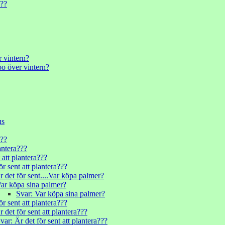
???
 vintern?
o över vintern?
us
???
antera???
 att plantera???
ör sent att plantera???
r det för sent....Var köpa palmer?
ar köpa sina palmer?
Svar: Var köpa sina palmer?
ör sent att plantera???
 det för sent att plantera???
var: Är det för sent att plantera???