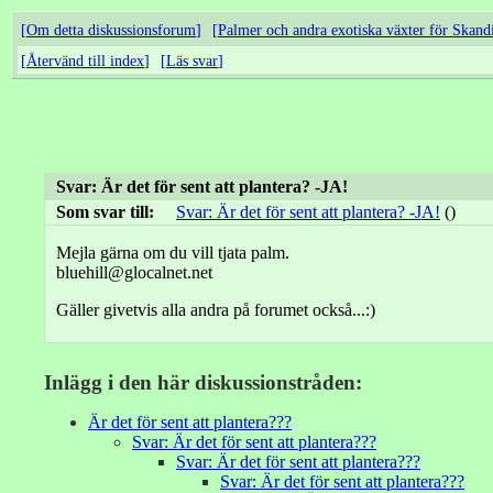
Om detta diskussionsforum
Palmer och andra exotiska växter för Skand
Återvänd till index
Läs svar
Svar: Är det för sent att plantera? -JA!
Som svar till:
Svar: Är det för sent att plantera? -JA!
()
Mejla gärna om du vill tjata palm.
bluehill@glocalnet.net
Gäller givetvis alla andra på forumet också...:)
Inlägg i den här diskussionstråden:
Är det för sent att plantera???
Svar: Är det för sent att plantera???
Svar: Är det för sent att plantera???
Svar: Är det för sent att plantera???