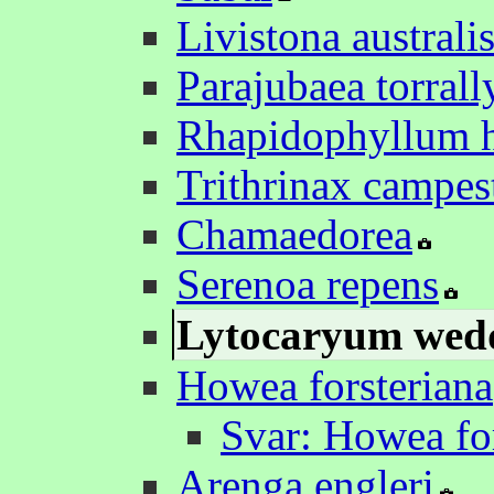
Livistona australi
Parajubaea torrall
Rhapidophyllum h
Trithrinax campest
Chamaedorea
Serenoa repens
Lytocaryum wed
Howea forsteriana
Svar: Howea for
Arenga engleri