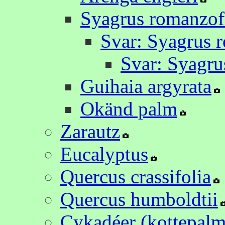
Syagrus romanzof
Svar: Syagrus 
Svar: Syagru
Guihaia argyrata
Okänd palm
Zarautz
Eucalyptus
Quercus crassifolia
Quercus humboldtii
Cykadéer (kottepalme