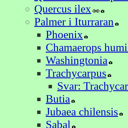
Quercus ilex
Palmer i Iturraran
Phoenix
Chamaerops humil
Washingtonia
Trachycarpus
Svar: Trachyca
Butia
Jubaea chilensis
Sabal