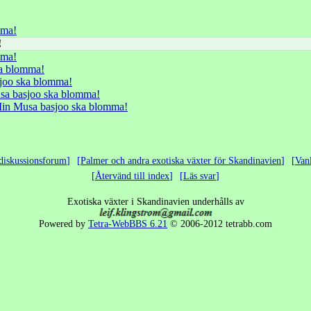
mma!
!
mma!
ka blomma!
joo ska blomma!
sa basjoo ska blomma!
Min Musa basjoo ska blomma!
diskussionsforum
Palmer och andra exotiska växter för Skandinavien
Van
Återvänd till index
Läs svar
Exotiska växter i Skandinavien underhålls av
Powered by
Tetra-WebBBS 6.21
© 2006-2012 tetrabb.com