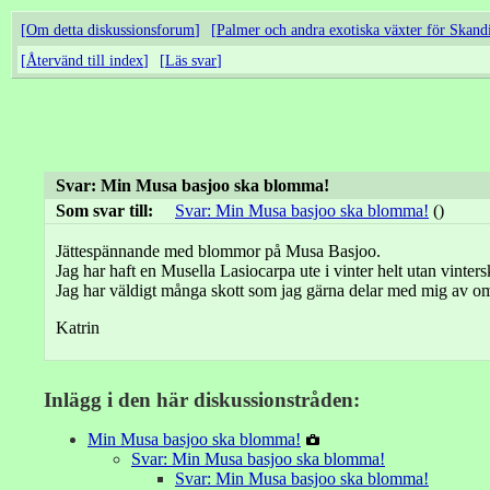
Om detta diskussionsforum
Palmer och andra exotiska växter för Skand
Återvänd till index
Läs svar
Svar: Min Musa basjoo ska blomma!
Som svar till:
Svar: Min Musa basjoo ska blomma!
()
Jättespännande med blommor på Musa Basjoo.
Jag har haft en Musella Lasiocarpa ute i vinter helt utan vinter
Jag har väldigt många skott som jag gärna delar med mig av om
Katrin
Inlägg i den här diskussionstråden:
Min Musa basjoo ska blomma!
Svar: Min Musa basjoo ska blomma!
Svar: Min Musa basjoo ska blomma!