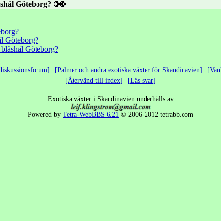
åshål Göteborg?
eborg?
ål Göteborg?
r blåshål Göteborg?
diskussionsforum
Palmer och andra exotiska växter för Skandinavien
Van
Återvänd till index
Läs svar
Exotiska växter i Skandinavien underhålls av
Powered by
Tetra-WebBBS 6.21
© 2006-2012 tetrabb.com