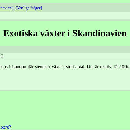
inavien
Vanliga frågor
Exotiska växter i Skandinavien
()
ens i London där stenekar växer i stort antal. Det är relativt få fröfi
eborg?