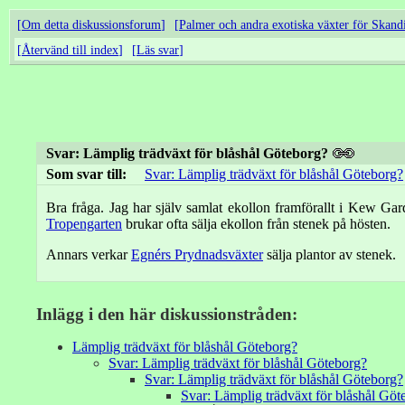
Om detta diskussionsforum
Palmer och andra exotiska växter för Skand
Återvänd till index
Läs svar
Svar: Lämplig trädväxt för blåshål Göteborg?
Som svar till:
Svar: Lämplig trädväxt för blåshål Göteborg?
Bra fråga. Jag har själv samlat ekollon framförallt i Kew Gard
Tropengarten
brukar ofta sälja ekollon från stenek på hösten.
Annars verkar
Egnérs Prydnadsväxter
sälja plantor av stenek.
Inlägg i den här diskussionstråden:
Lämplig trädväxt för blåshål Göteborg?
Svar: Lämplig trädväxt för blåshål Göteborg?
Svar: Lämplig trädväxt för blåshål Göteborg?
Svar: Lämplig trädväxt för blåshål Göt