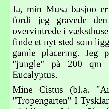
Ja, min Musa basjoo er 
fordi jeg gravede de
overvintrede i væksthuset
finde et nyt sted som lig
gamle placering. Jeg 
"jungle" på 200 qm 
Eucalyptus.
Mine Cistus (bl.a. "A
"Tropengarten" I Tyskla