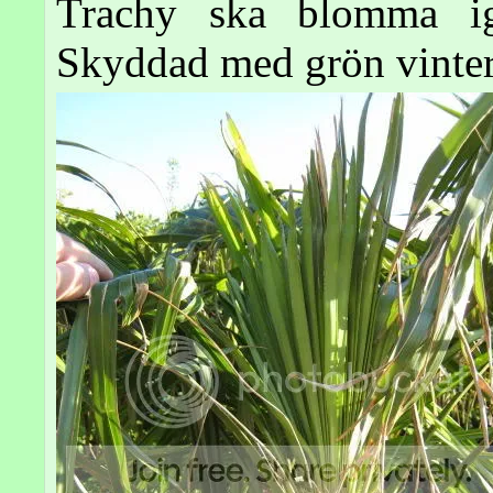
Trachy ska blomma ige
Skyddad med grön vinte