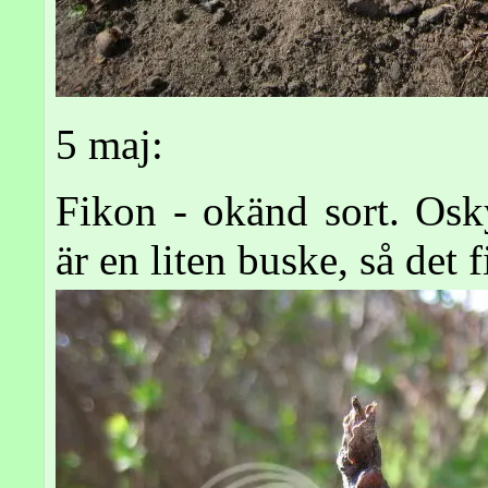
5 maj:
Fikon - okänd sort. Osk
är en liten buske, så det f