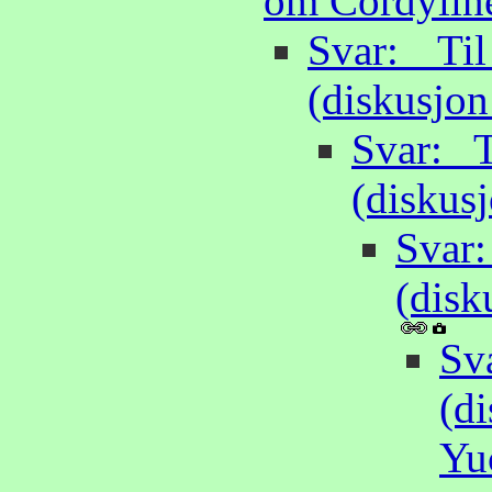
om Cordylin
Svar: T
(diskusjo
Svar: 
(diskus
Svar
(disk
Sv
(d
Yu