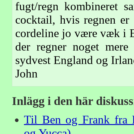
fugt/regn kombineret s
cocktail, hvis regnen er f
cordeline jo være væk i 
der regner noget mere
sydvest England og Irla
John
Inlägg i den här diskus
Til Ben og Frank fra
og Yucca)