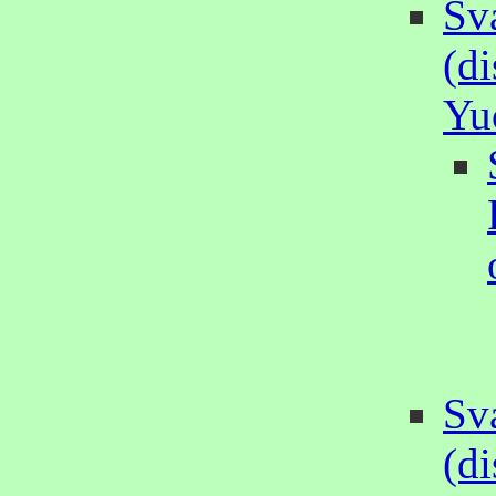
Sv
(d
Yu
Sv
(d