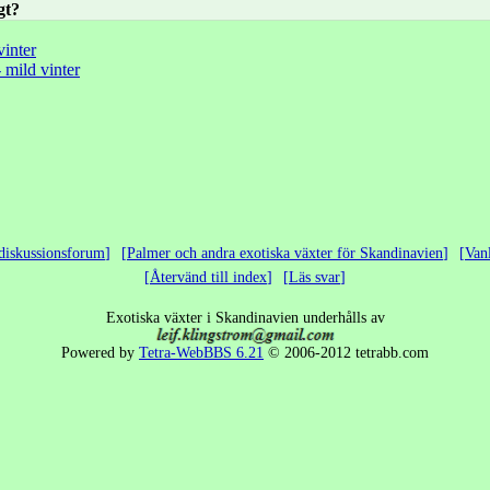
gt?
vinter
 mild vinter
diskussionsforum
Palmer och andra exotiska växter för Skandinavien
Van
Återvänd till index
Läs svar
Exotiska växter i Skandinavien underhålls av
Powered by
Tetra-WebBBS 6.21
© 2006-2012 tetrabb.com