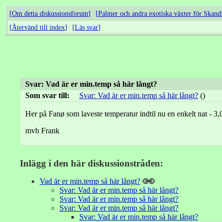
Om detta diskussionsforum
Palmer och andra exotiska växter för Skand
Återvänd till index
Läs svar
Svar: Vad är er min.temp så här långt?
Som svar till:
Svar: Vad är er min.temp så här långt?
()
Her på Fanø som laveste temperatur indtil nu en enkelt nat - 3,
mvh Frank
Inlägg i den här diskussionstråden:
Vad är er min.temp så här långt?
Svar: Vad är er min.temp så här långt?
Svar: Vad är er min.temp så här långt?
Svar: Vad är er min.temp så här långt?
Svar: Vad är er min.temp så här långt?