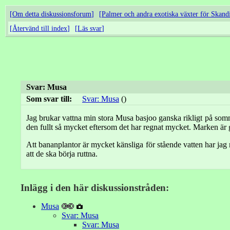
Om detta diskussionsforum
Palmer och andra exotiska växter för Skand
Återvänd till index
Läs svar
Svar: Musa
Som svar till:
Svar: Musa
()
Jag brukar vattna min stora Musa basjoo ganska rikligt på somma
den fullt så mycket eftersom det har regnat mycket. Marken är 
Att bananplantor är mycket känsliga för stående vatten har jag m
att de ska börja ruttna.
Inlägg i den här diskussionstråden:
Musa
Svar: Musa
Svar: Musa