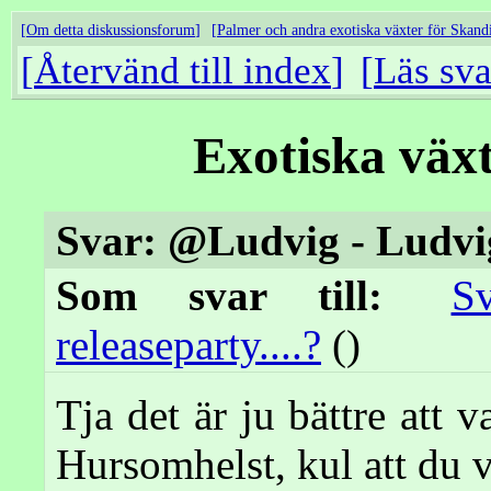
Om detta diskussionsforum
Palmer och andra exotiska växter för Skand
Återvänd till index
Läs sva
Exotiska väx
Svar: @Ludvig - Ludvigs
Som svar till:
S
releaseparty....?
()
Tja det är ju bättre att 
Hursomhelst, kul att du 