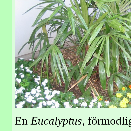
En
Eucalyptus
, förmodl