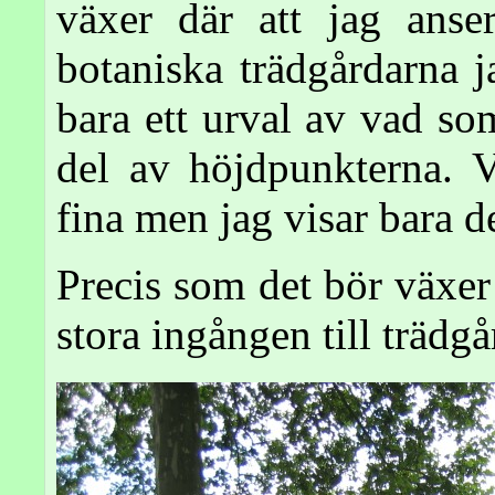
växer där att jag anse
botaniska trädgårdarna j
bara ett urval av vad s
del av höjdpunkterna. 
fina men jag visar bara d
Precis som det bör växe
stora ingången till trädg