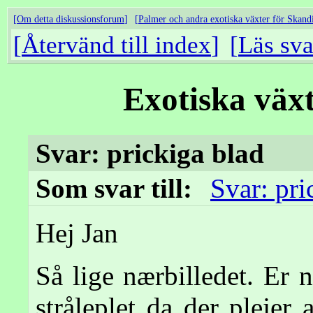
Om detta diskussionsforum
Palmer och andra exotiska växter för Skand
Återvänd till index
Läs sva
Exotiska väx
Svar: prickiga blad
Som svar till:
Svar: pri
Hej Jan
Så lige nærbilledet. Er n
stråleplet da der pleje