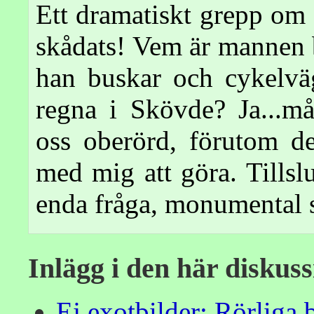
Ett dramatiskt grepp om 
skådats! Vem är mannen 
han buskar och cykelvä
regna i Skövde? Ja...m
oss oberörd, förutom d
med mig att göra. Tillsl
enda fråga, monumental s
Inlägg i den här diskus
Ej exotbilder: Rörliga 