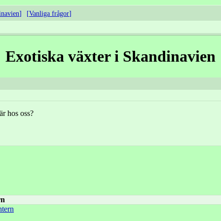
inavien
Vanliga frågor
Exotiska växter i Skandinavien
är hos oss?
rn
ntern