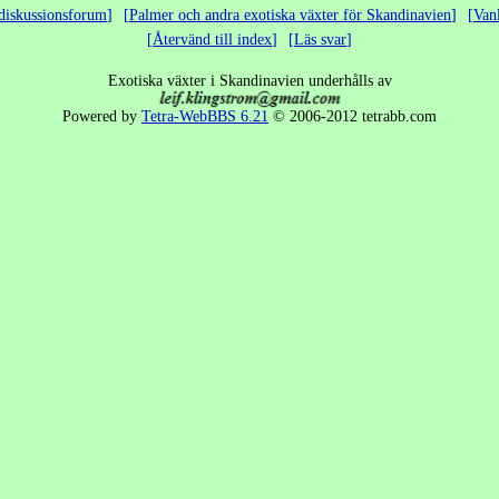
diskussionsforum
Palmer och andra exotiska växter för Skandinavien
Van
Återvänd till index
Läs svar
Exotiska växter i Skandinavien underhålls av
Powered by
Tetra-WebBBS 6.21
© 2006-2012 tetrabb.com