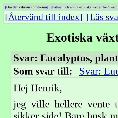
Om detta diskussionsforum
Palmer och andra exotiska växter för Skand
Återvänd till index
Läs sva
Exotiska väx
Svar: Eucalyptus, plan
Som svar till:
Svar: Euc
Hej Henrik,
jeg ville hellere vente 
sikker side! Bare husk m