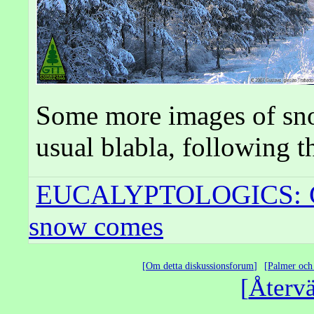
Some more images of sno
usual blabla, following t
EUCALYPTOLOGICS: Col
snow comes
Om detta diskussionsforum
Palmer och 
Återvä