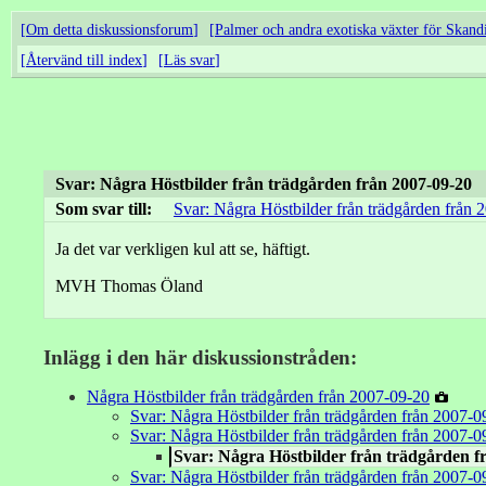
Om detta diskussionsforum
Palmer och andra exotiska växter för Skand
Återvänd till index
Läs svar
Svar: Några Höstbilder från trädgården från 2007-09-20
Som svar till:
Svar: Några Höstbilder från trädgården från 
Ja det var verkligen kul att se, häftigt.
MVH Thomas Öland
Inlägg i den här diskussionstråden:
Några Höstbilder från trädgården från 2007-09-20
Svar: Några Höstbilder från trädgården från 2007-0
Svar: Några Höstbilder från trädgården från 2007-0
Svar: Några Höstbilder från trädgården f
Svar: Några Höstbilder från trädgården från 2007-0