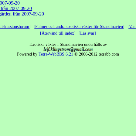
2007-09-20
n från 2007-09-20
dgården från 2007-09-20
diskussionsforum
Palmer och andra exotiska växter för Skandinavien
Van
Återvänd till index
Läs svar
Exotiska växter i Skandinavien underhålls av
Powered by
Tetra-WebBBS 6.21
© 2006-2012 tetrabb.com