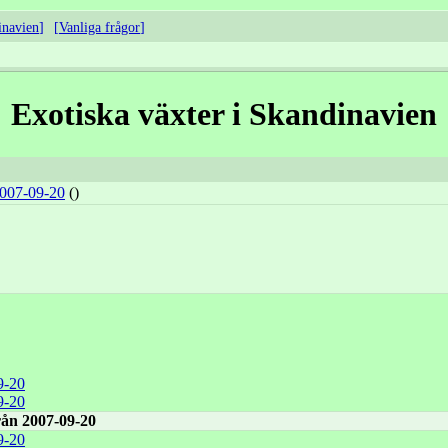
inavien
Vanliga frågor
Exotiska växter i Skandinavien
2007-09-20
()
9-20
9-20
rån 2007-09-20
9-20